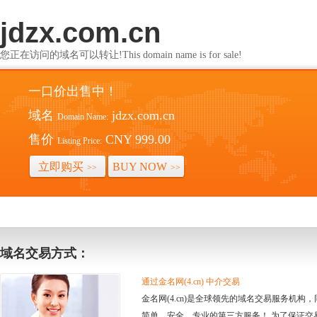
jdzx.com.cn
您正在访问的域名可以转让!This domain name is for sale!
一口价出售中！
域名
jdzx.com.cn
Domain Name:
售价
CNY 999.00
Listing Price:
立即购买
BUY NOW
>>
>>
域名交易方式：
通过金名网(4.cn) 中介交易
金名网(4.cn)是全球领先的域名交易服务机
简单、安全、专业的第三方服务！ 为了保证交