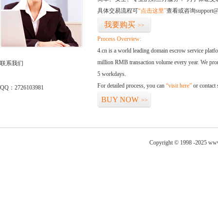
具体交易流程可
“点击这里”
查看或咨询support@
我要购买
>>
Process Overview:
4.cn is a world leading domain escrow service plat
million RMB transaction volume every year. We promi
联系我们
5 workdays.
For detailed process, you can
“visit here”
or contact
QQ：2726103981
BUY NOW
>>
Copyright © 1998 -2025 www